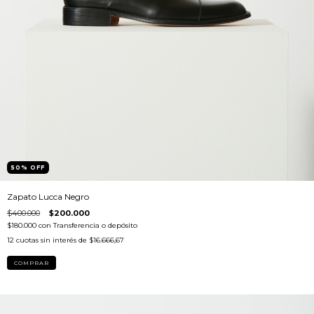
50
%
OFF
Zapato Lucca Negro
$400.000
$200.000
$180.000
con
Transferencia o depósito
12
cuotas sin interés de
$16.666,67
COMPRAR