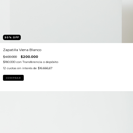
50
%
OFF
Zapatilla Viena Blanco
$400.000
$200.000
$180.000
con
Transferencia o depósito
12
cuotas sin interés de
$16.666,67
COMPRAR