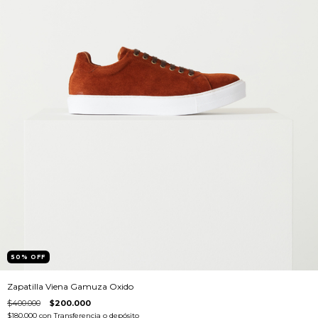
50
%
OFF
Zapatilla Viena Gamuza Oxido
$400.000
$200.000
$180.000
con
Transferencia o depósito