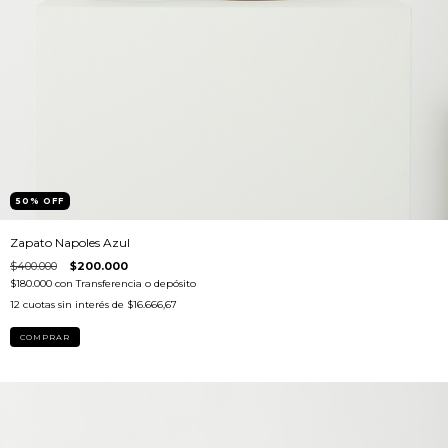
50
%
OFF
Zapato Napoles Azul
$400.000
$200.000
$180.000
con
Transferencia o depósito
12
cuotas sin interés de
$16.666,67
COMPRAR