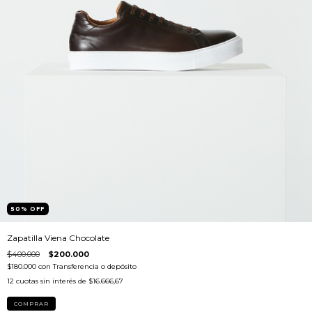
50
%
OFF
Zapatilla Viena Chocolate
$400.000
$200.000
$180.000
con
Transferencia o depósito
12
cuotas sin interés de
$16.666,67
COMPRAR