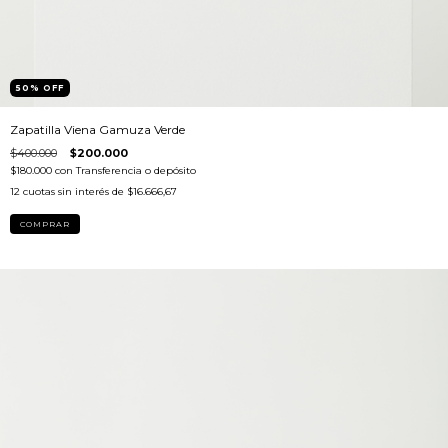
50
%
OFF
Zapatilla Viena Gamuza Verde
$400.000
$200.000
$180.000
con
Transferencia o depósito
12
cuotas sin interés de
$16.666,67
COMPRAR