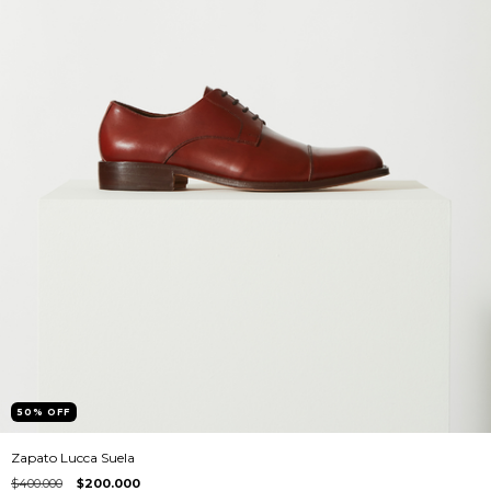
50
%
OFF
Zapato Lucca Suela
$400.000
$200.000