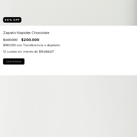
50
%
OFF
Zapato Napoles Chocolate
$400.000
$200.000
$180.000
con
Transferencia o depósito
12
cuotas sin interés de
$16.666,67
COMPRAR