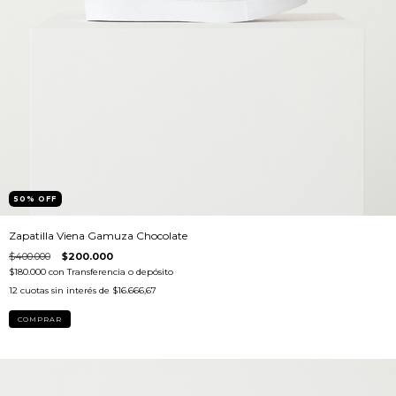
50
%
OFF
Zapatilla Viena Gamuza Chocolate
$400.000
$200.000
$180.000
con
Transferencia o depósito
12
cuotas sin interés de
$16.666,67
COMPRAR