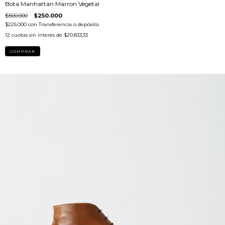
Bota Manhattan Marron Vegetal
$500.000
$250.000
$225.000
con
Transferencia o depósito
12
cuotas sin interés de
$20.833,33
COMPRAR