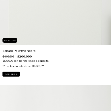
50
%
OFF
Zapato Palermo Negro
$400.000
$200.000
$180.000
con
Transferencia o depósito
12
cuotas sin interés de
$16.666,67
COMPRAR