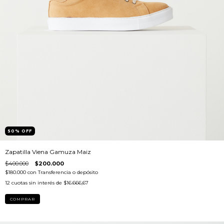
50
%
OFF
Zapatilla Viena Gamuza Maiz
$400.000
$200.000
$180.000
con
Transferencia o depósito
12
cuotas sin interés de
$16.666,67
COMPRAR