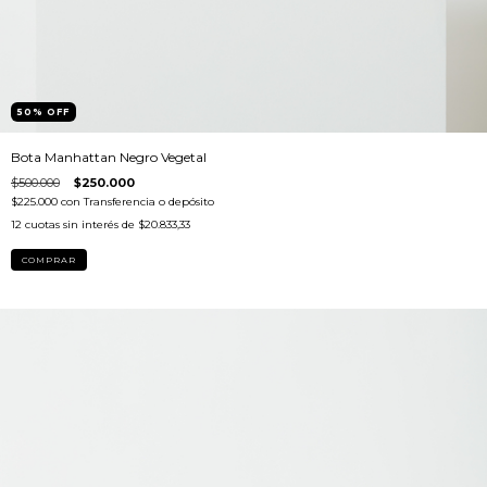
50
%
OFF
Bota Manhattan Negro Vegetal
$500.000
$250.000
$225.000
con
Transferencia o depósito
12
cuotas sin interés de
$20.833,33
COMPRAR