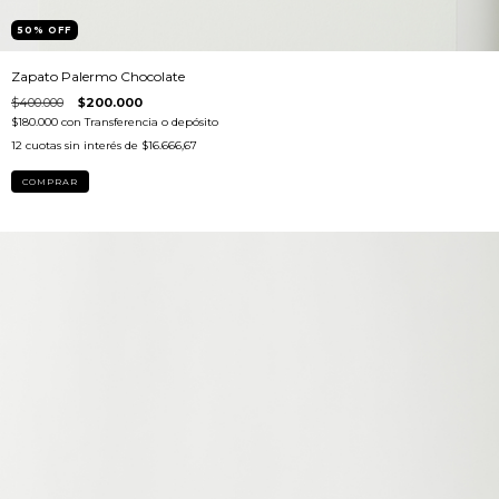
50
%
OFF
Zapato Palermo Chocolate
$400.000
$200.000
$180.000
con
Transferencia o depósito
12
cuotas sin interés de
$16.666,67
COMPRAR