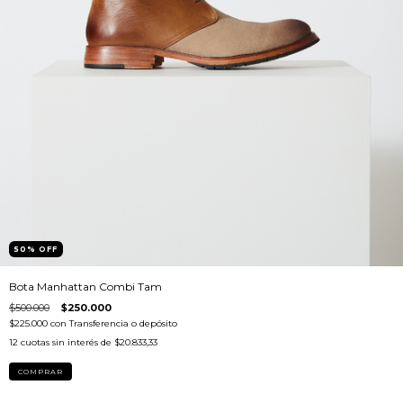
50
%
OFF
Bota Manhattan Combi Tam
$500.000
$250.000
$225.000
con
Transferencia o depósito
12
cuotas sin interés de
$20.833,33
COMPRAR