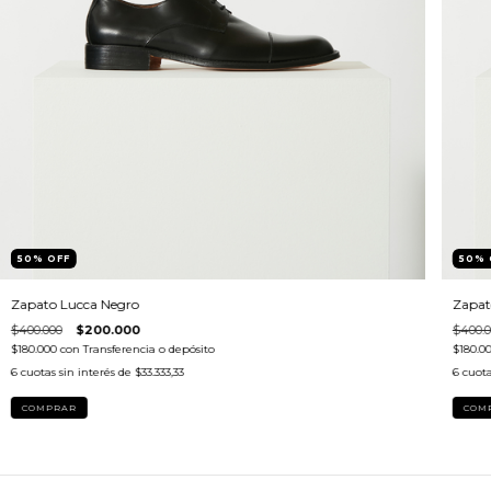
50
%
OFF
50
%
Zapato Lucca Negro
Zapat
$400.000
$200.000
$400.0
$180.000
con
Transferencia o depósito
$180.0
6
cuotas sin interés de
$33.333,33
6
cuota
COMPRAR
COM