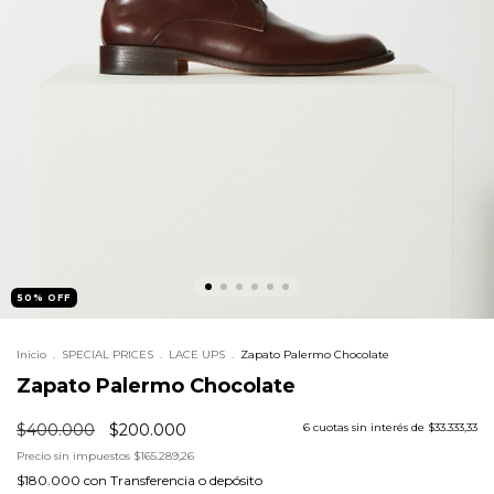
50
%
OFF
Inicio
.
SPECIAL PRICES
.
LACE UPS
.
Zapato Palermo Chocolate
Zapato Palermo Chocolate
$400.000
$200.000
6
cuotas sin interés de
$33.333,33
Precio sin impuestos
$165.289,26
$180.000
con
Transferencia o depósito