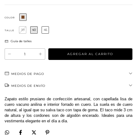
COLOR
39
40
45
TALLE
Guía de talles
MEDIOS DE PAGO
MEDIOS DE ENVÍO
Zapato estilo prusiano de confección artesanal, con capellada lisa de 
cuero vacuno anilina e interior forrado en cuero. La suela es de cuero 
natural, al igual que su salva taco con tapa de goma. El taco mide 3 cm 
de altura y los cordones son de algodón encerado. Ideales para una 
vestimenta elegante en el día a día. 