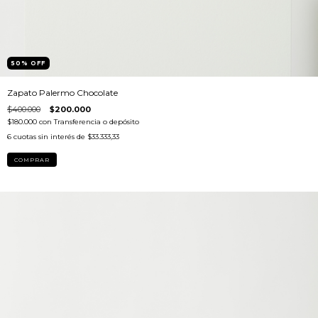
50
%
OFF
Zapato Palermo Chocolate
$400.000
$200.000
$180.000
con
Transferencia o depósito
6
cuotas sin interés de
$33.333,33
COMPRAR