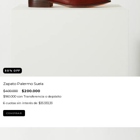
50
%
OFF
Zapato Palermo Suela
$400.000
$200.000
$180.000
con
Transferencia o depósito
6
cuotas sin interés de
$33.333,33
COMPRAR