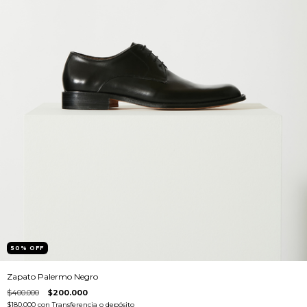
50
%
OFF
Zapato Palermo Negro
$400.000
$200.000
$180.000
con
Transferencia o depósito