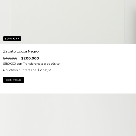
50
%
OFF
Zapato Lucca Negro
$400.000
$200.000
$180.000
con
Transferencia o depósito
6
cuotas sin interés de
$33.333,33
COMPRAR