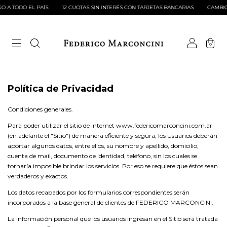
 A TODO EL PAÍS
12 CUOTAS SIN INTERÉS CON TARJETAS BANCARIAS
CAMBIO 
0
Política de Privacidad
Condiciones generales.
Para poder utilizar el sitio de internet www.federicomarconcini.com.ar
(en adelante el "Sitio") de manera eficiente y segura, los Usuarios deberán
aportar algunos datos, entre ellos, su nombre y apellido, domicilio,
cuenta de mail, documento de identidad, teléfono, sin los cuales se
tornaría imposible brindar los servicios. Por eso se requiere que éstos sean
verdaderos y exactos.
Los datos recabados por los formularios correspondientes serán
incorporados a la base general de clientes de FEDERICO MARCONCINI.
La información personal que los usuarios ingresan en el Sitio será tratada