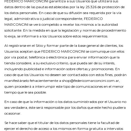
FEDERICO MARCONCINI garantiza a sus Usuarios que utilizará sus
datos dentro de las pautas establecidas por la ley 25.326 de protección de
los datos personales. En caso de que su difusión sea requerida por la vía
legal, administrativa o judicial correspondiente, FEDERICO
MARCONCINI se verá compelido a revelar los mismos a la autoridad
solicitante. En la medida en que la legislación y normas de procedimiento
lo exija, se informará a los Usuarios sobre estos requerimientos.
Al registrarse en el Sitio y formar parte de la base general de clientes, los
Usuarios aceptan que FEDERICO MARCONCINI se comunique con ellos
por vía postal, telefónica o electrónica para enviar información que la
tienda considere, a su exclusivo criterio, que pueda ser de su interés,
incluyendo publicidad e información sobre ofertas y promociones. En
caso de que los Usuarios no deseen ser contactados con estos fines, podrán
manifestárselo fehacientemente a
shop@federicomarconcini.com.ar
,
quien procederá a interrumpir este tipo de comunicaciones en el menor
tiempo que le sea posible.
En caso de que la información o los datos suministrados por el Usuario no
sea verdadera, éste será responsable por los daños que este hecho pudiera
ocasionar.
Se hace saber que el titular de los datos personales tiene la facultad de
ejercer el derecho de acceso a los mismos en forma gratuita a intervalos