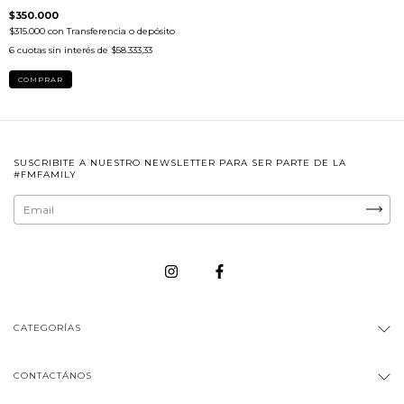
$350.000
$315.000
con
Transferencia o depósito
6
cuotas sin interés de
$58.333,33
COMPRAR
SUSCRIBITE A NUESTRO NEWSLETTER PARA SER PARTE DE LA
#FMFAMILY
CATEGORÍAS
CONTACTÁNOS