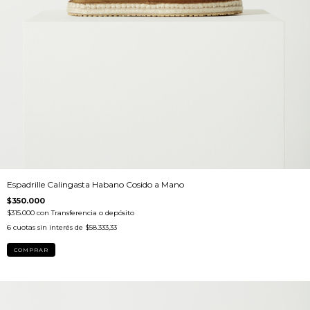
Espadrille Calingasta Habano Cosido a Mano
$350.000
$315.000
con
Transferencia o depósito
6
cuotas sin interés de
$58.333,33
COMPRAR