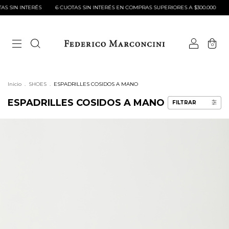
 INTERÉS
6 CUOTAS SIN INTERÉS EN COMPRAS SUPERIORES A $300.000
3 CUOT
0
Inicio
.
SHOES
.
ESPADRILLES COSIDOS A MANO
ESPADRILLES COSIDOS A MANO
FILTRAR