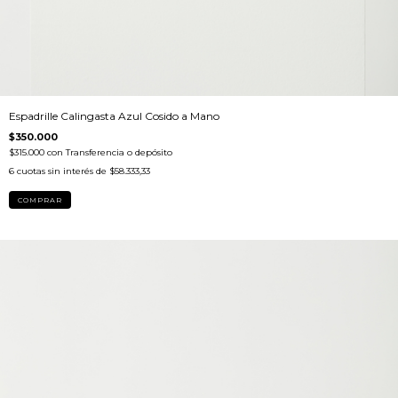
Espadrille Calingasta Azul Cosido a Mano
$350.000
$315.000
con
Transferencia o depósito
6
cuotas sin interés de
$58.333,33
COMPRAR