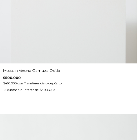
Mocasin Verona Gamuza Oxido
$500.000
$450.000
con
Transferencia o depósito
12
cuotas sin interés de
$41.666,67