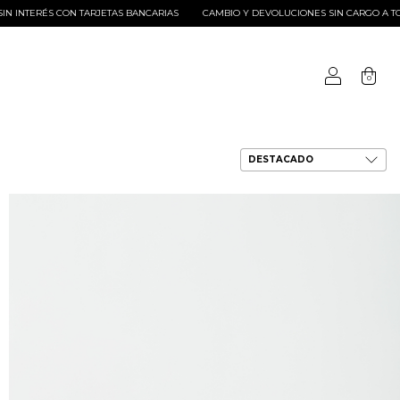
CAMBIO Y DEVOLUCIONES SIN CARGO A TODO EL PAÍS
12 CUOTAS SIN INTERÉS C
0