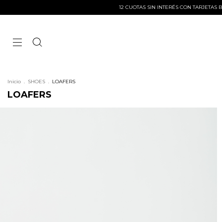
12 CUOTAS SIN INTERÉS CON TARJETAS BANCARIAS
CAMBIO Y DEVOLUCIONES S
Inicio
.
SHOES
.
LOAFERS
LOAFERS