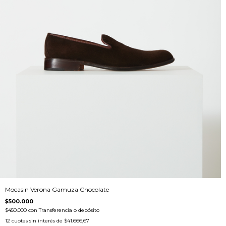
Mocasin Verona Gamuza Chocolate
$500.000
$450.000
con
Transferencia o depósito
12
cuotas sin interés de
$41.666,67