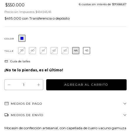
$550.000
6
cuotas sin interés de
$91.666,67
Precio sin impuestos
$454.545,45
$495.000
con
Transferencia o depósito
COLOR
39
40
41
42
43
44
45
TALLE
Guía de talles
¡No te lo pierdas, es el último!
MEDIOS DE PAGO
MEDIOS DE ENVÍO
Mocasín de confección artesanal, con capellada de cuero vacuno gamuza