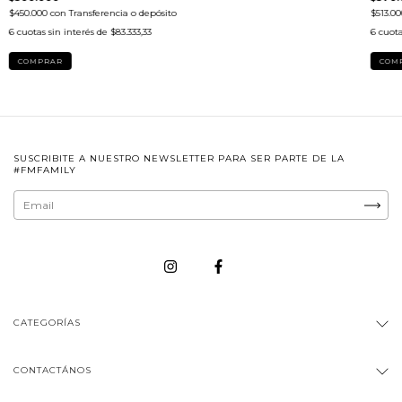
$450.000
con
Transferencia o depósito
$513.0
6
cuotas sin interés de
$83.333,33
6
cuota
COMPRAR
COM
SUSCRIBITE A NUESTRO NEWSLETTER PARA SER PARTE DE LA
#FMFAMILY
CATEGORÍAS
CONTACTÁNOS