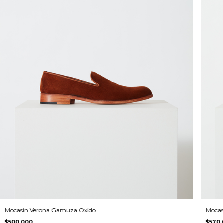
Mocasin Verona Gamuza Oxido
Mocas
$500.000
$570.