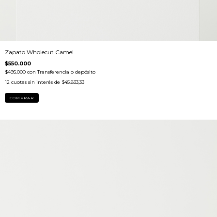
Zapato Wholecut Camel
$550.000
$495.000
con
Transferencia o depósito
12
cuotas sin interés de
$45.833,33
COMPRAR