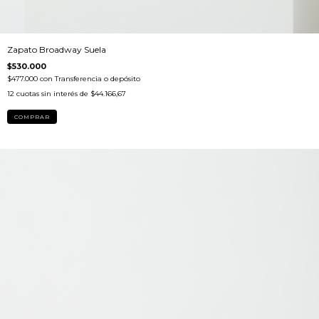
Zapato Broadway Suela
$530.000
$477.000
con
Transferencia o depósito
12
cuotas sin interés de
$44.166,67
COMPRAR