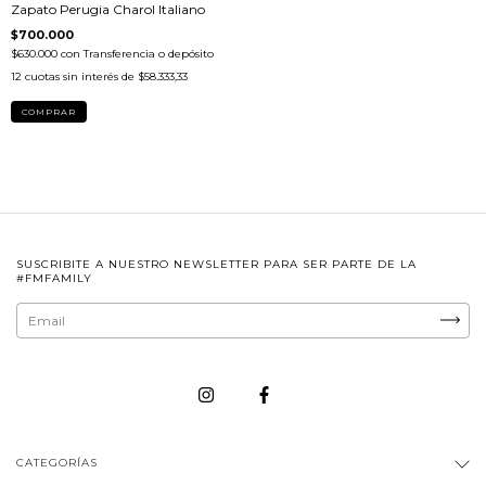
Zapato Perugia Charol Italiano
$700.000
$630.000
con
Transferencia o depósito
12
cuotas sin interés de
$58.333,33
COMPRAR
SUSCRIBITE A NUESTRO NEWSLETTER PARA SER PARTE DE LA
#FMFAMILY
CATEGORÍAS