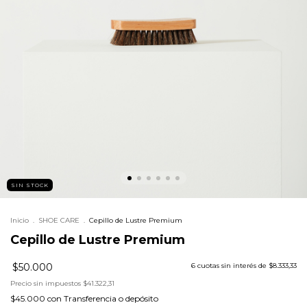
SIN STOCK
Inicio
.
SHOE CARE
.
Cepillo de Lustre Premium
Cepillo de Lustre Premium
$50.000
6
cuotas sin interés de
$8.333,33
Precio sin impuestos
$41.322,31
$45.000
con
Transferencia o depósito