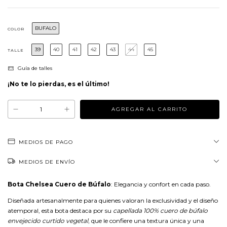
BUFALO
COLOR
39
40
41
42
43
44
45
TALLE
Guía de talles
¡No te lo pierdas, es el último!
MEDIOS DE PAGO
MEDIOS DE ENVÍO
Bota Chelsea Cuero de Búfalo
: Elegancia y confort en cada paso.
Diseñada artesanalmente para quienes valoran la exclusividad y el diseño
atemporal, esta bota destaca por su
capellada 100% cuero de búfalo
envejecido curtido vegetal
, que le confiere una textura única y una