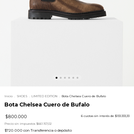
Inicio
.
SHOES
.
LIMITED EDITION
.
Bota Chelsea Cuero de Bufalo
Bota Chelsea Cuero de Bufalo
$800.000
6
cuotas sin interés de
$133.333,33
Precio sin impuestos
$661.157,02
$720.000
con
Transferencia o depósito