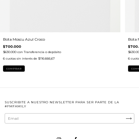
Bota Moscu Azul Croco
Bota 
$700.000
$700
$630.000
con
Transferencia o depósito
$630.0
6
cuotas sin interés de
$116.666,67
6
cuota
COMPRAR
COM
SUSCRIBITE A NUESTRO NEWSLETTER PARA SER PARTE DE LA
#FMFAMILY