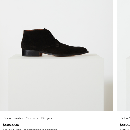
Bota London Gamuza Negro
Bota 
$500.000
$550.
$450.000
con
Transferencia o depósito
$495.0