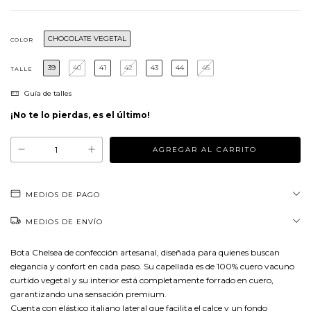
CHOCOLATE VEGETAL
COLOR
39
40
41
42
43
44
45
TALLE
Guía de talles
¡No te lo pierdas, es el último!
MEDIOS DE PAGO
MEDIOS DE ENVÍO
Bota Chelsea de confección artesanal, diseñada para quienes buscan
elegancia y confort en cada paso. Su capellada es de 100% cuero vacuno
curtido vegetal y su interior está completamente forrado en cuero,
garantizando una sensación premium.
Cuenta con elástico italiano lateral que facilita el calce y un fondo