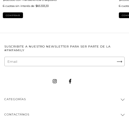
6
cuotas sin interés de
$83.333,33
6
cuota
COMPRAR
COM
SUSCRIBITE A NUESTRO NEWSLETTER PARA SER PARTE DE LA
#FMFAMILY
CATEGORÍAS
CONTACTÁNOS